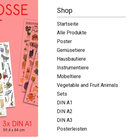
-
Shop
Startseite
Alle Produkte
Poster
Gemüsetiere
Hausbautiere
Instrumentiere
Möbeltiere
Vegetable and Fruit Animals
Sets
DIN A1
DIN A2
DIN A3
Posterleisten