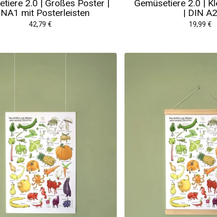
tiere 2.0 | Großes Poster |
Gemüsetiere 2.0 | Kl
INA1 mit Posterleisten
| DIN A
42,79
€
19,99
€