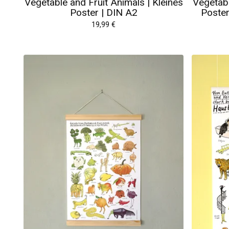
Vegetable and Fruit Animals | Kleines
Vegetabl
Poster | DIN A2
Poster
19,99
€