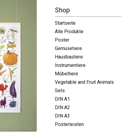
-
Shop
Startseite
Alle Produkte
Poster
Gemüsetiere
Hausbautiere
Instrumentiere
Möbeltiere
Vegetable and Fruit Animals
Sets
DIN A1
DIN A2
DIN A3
Posterleisten