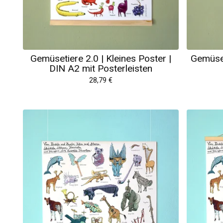
Gemüsetiere 2.0 | Kleines Poster |
Gemüset
DIN A2 mit Posterleisten
28,79
€