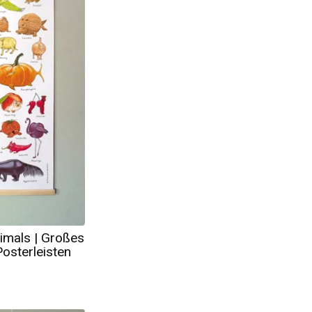
imals | Großes
osterleisten