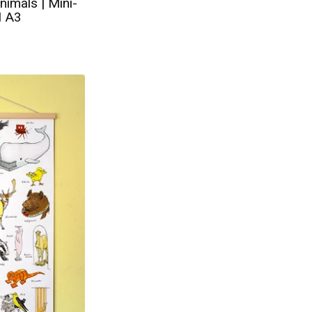
nimals | Mini-
N A3